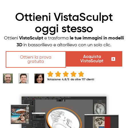
Ottieni VistaSculpt
oggi stesso
Ottieni
VistaSculpt
e trasforma
le tue immagini in
modelli
3D
in bassorilievo e altorilievo con un solo clic.
Acquista
Ottieni la prova
VistaSculpt
gratuita
Votazione: 4.8/5
da oltre 117 clienti