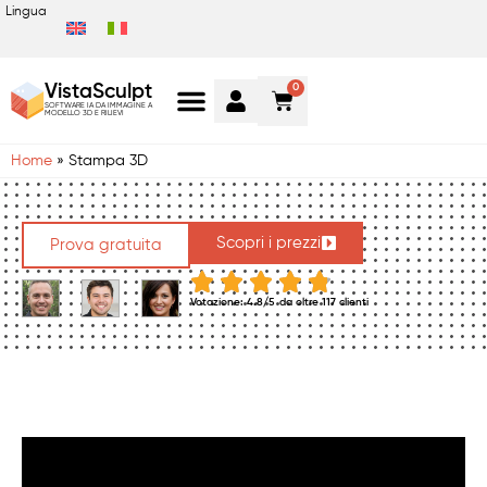
Lingua
0
VistaSculpt
SOFTWARE IA DA IMMAGINE A
MODELLO 3D E RILIEVI
Home
»
Stampa 3D
Scopri i prezzi
Prova gratuita
Votazione: 4.8/5
da oltre 117 clienti