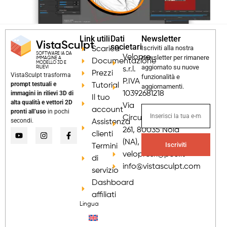
Link utili
Dati
Newsletter
VistaSculpt
societari
Iscriviti alla nostra
Scarica
SOFTWARE IA DA
Velopre
newsletter per rimanere
IMMAGINE A
Documentazione
MODELLO 3D E
aggiornato su nuove
RILIEVI
s.r.l.
Prezzi
VistaSculpt trasforma
funzionalità e
P.IVA
prompt testuali e
Tutorial
aggiornamenti.
immagini in rilievi 3D di
10392681218
Il tuo
alta qualità e vettori 2D
Via
account
pronti all’uso
in pochi
Circumvallazione
secondi.
Assistenza
261, 80035 Nola
clienti
(NA), Italia
Iscriviti
Termini
velopresrl@pec.it
di
info@vistasculpt.com
servizio
Dashboard
affiliati
Lingua