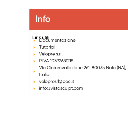
Info
Link utili
Documentazione
Tutorial
Velopre s.r.l.
P.IVA 10392681218
Via Circumvallazione 261, 80035 Nola (NA),
Italia
velopresrl@pec.it
info@vistasculpt.com