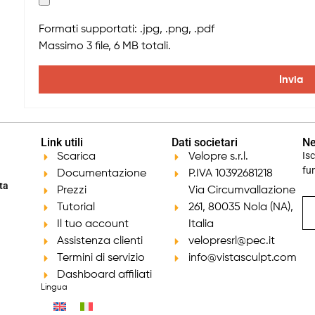
Formati supportati: .jpg, .png, .pdf
Massimo 3 file, 6 MB totali.
Invia
Link utili
Dati societari
Ne
Is
Scarica
Velopre s.r.l.
fu
Documentazione
P.IVA 10392681218
ta
Prezzi
Via Circumvallazione
Tutorial
261, 80035 Nola (NA),
Il tuo account
Italia
Assistenza clienti
velopresrl@pec.it
Termini di servizio
info@vistasculpt.com
Dashboard affiliati
Lingua