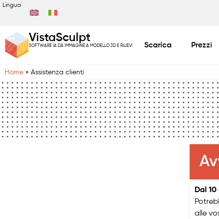
Lingua
VistaSculpt
Scarica
Prezzi
SOFTWARE IA DA IMMAGINE A MODELLO 3D E RILIEVI
Home
»
Assistenza clienti
Av
Dal 10
Potre
alle vo