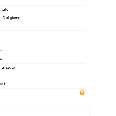
mitata
- 3 al giorno
ti
le
nalizzate
ail