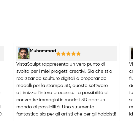
Muhammad
VistaSculpt rappresenta un vero punto di
V
svolta per i miei progetti creativi. Sia che stia
c
realizzando sculture digitali o preparando
f
modelli per la stampa 3D, questo software
d
n
ottimizza l’intero processo. La possibilità di
f
convertire immagini in modelli 3D apre un
s
l
mondo di possibilità. Uno strumento
m
D.
fantastico sia per gli artisti che per gli hobbisti!
i