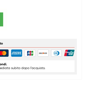
to
ondi.
diata subito dopo l’acquisto.