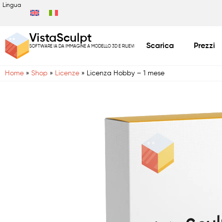
Lingua
VistaSculpt
Scarica
Prezzi
SOFTWARE IA DA IMMAGINE A MODELLO 3D E RILIEVI
Home
»
Shop
»
Licenze
»
Licenza Hobby – 1 mese