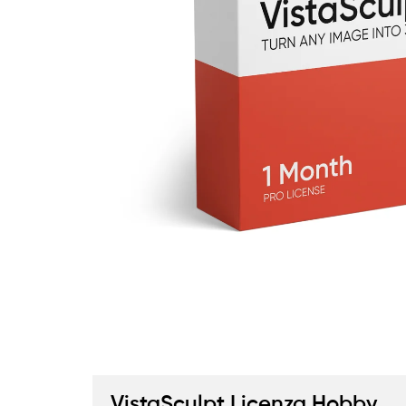
VistaSculpt Licenza Hobby