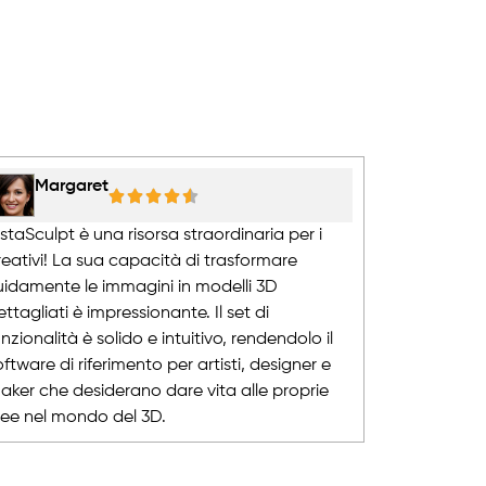
Margaret
Felix
istaSculpt è una risorsa straordinaria per i
Utilizzo V
reativi! La sua capacità di trasformare
sono sbalor
luidamente le immagini in modelli 3D
stia crean
ettagliati è impressionante. Il set di
scolpendo 
unzionalità è solido e intuitivo, rendendolo il
software of
oftware di riferimento per artisti, designer e
Uno strume
aker che desiderano dare vita alle proprie
lavori nel 
dee nel mondo del 3D.